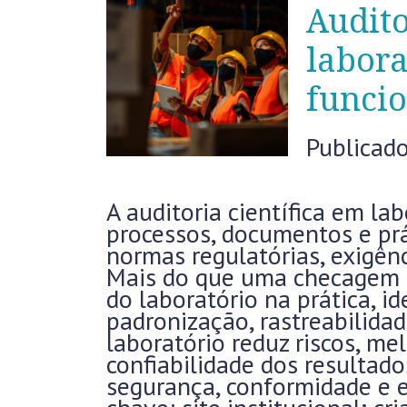
Audito
labora
funcio
Publicad
A auditoria científica em la
processos, documentos e pr
normas regulatórias, exigên
Mais do que uma checagem d
do laboratório na prática, i
padronização, rastreabilidad
laboratório reduz riscos, m
confiabilidade dos resultado
segurança, conformidade e ef