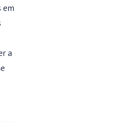
is em
s
er a
se