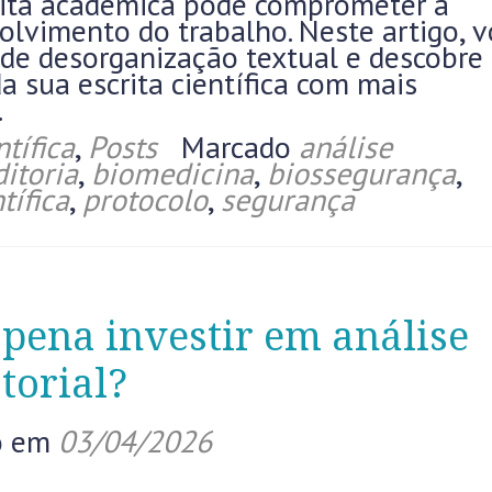
crita acadêmica pode comprometer a
olvimento do trabalho. Neste artigo, 
s de desorganização textual e descobre
a sua escrita científica com mais
.
tífica
,
Posts
Marcado
análise
itoria
,
biomedicina
,
biossegurança
,
tífica
,
protocolo
,
segurança
 pena investir em análise
torial?
o em
03/04/2026