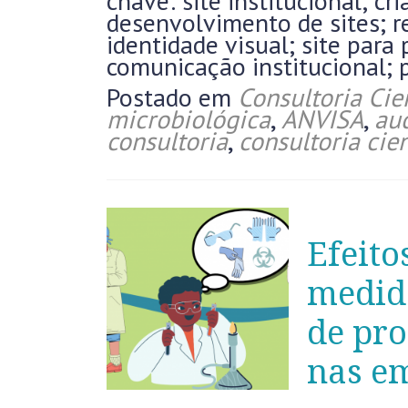
chave: site institucional; cri
desenvolvimento de sites; re
identidade visual; site para 
comunicação institucional; p
Postado em
Consultoria Cien
microbiológica
,
ANVISA
,
aud
consultoria
,
consultoria cien
Efeito
medida
de pro
nas e