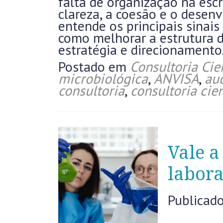
falta de organização na es
clareza, a coesão e o desenv
entende os principais sinai
como melhorar a estrutura d
estratégia e direcionamento
Postado em
Consultoria Cien
microbiológica
,
ANVISA
,
aud
consultoria
,
consultoria cien
Vale a
labora
Publicad