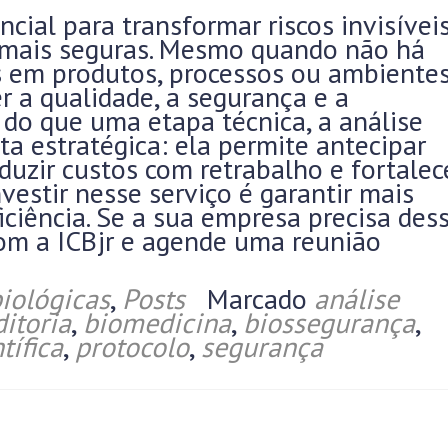
encial para transformar riscos invisíve
s mais seguras. Mesmo quando não há
s em produtos, processos ou ambiente
 a qualidade, a segurança e a
 do que uma etapa técnica, a análise
ta estratégica: ela permite antecipar
eduzir custos com retrabalho e fortalec
nvestir nesse serviço é garantir mais
ficiência. Se a sua empresa precisa des
com a ICBjr e agende uma reunião
iológicas
,
Posts
Marcado
análise
itoria
,
biomedicina
,
biossegurança
,
tífica
,
protocolo
,
segurança