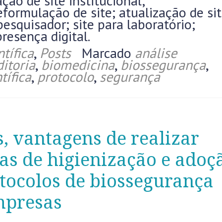
ação de site institucional;
formulação de site; atualização de sit
pesquisador; site para laboratório;
resença digital.
tífica
,
Posts
Marcado
análise
itoria
,
biomedicina
,
biossegurança
,
tífica
,
protocolo
,
segurança
s, vantagens de realizar
s de higienização e adoç
tocolos de biossegurança
mpresas