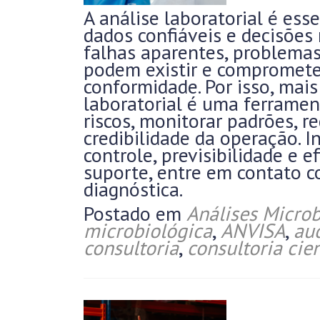
A análise laboratorial é ess
dados confiáveis e decisõe
falhas aparentes, problema
podem existir e comprometer
conformidade. Por isso, mais
laboratorial é uma ferramen
riscos, monitorar padrões, r
credibilidade da operação. I
controle, previsibilidade e e
suporte, entre em contato 
diagnóstica.
Postado em
Análises Microb
microbiológica
,
ANVISA
,
aud
consultoria
,
consultoria cien