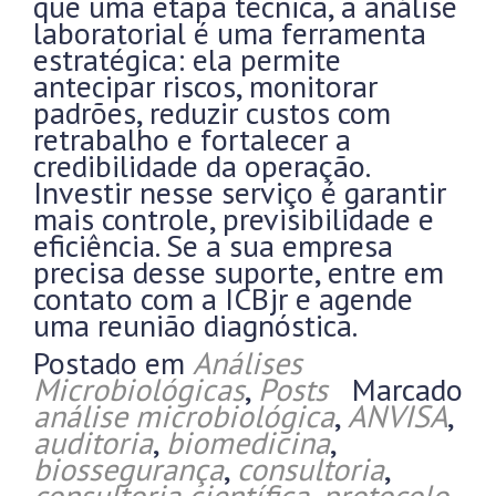
que uma etapa técnica, a análise
laboratorial é uma ferramenta
estratégica: ela permite
antecipar riscos, monitorar
padrões, reduzir custos com
retrabalho e fortalecer a
credibilidade da operação.
Investir nesse serviço é garantir
mais controle, previsibilidade e
eficiência. Se a sua empresa
precisa desse suporte, entre em
contato com a ICBjr e agende
uma reunião diagnóstica.
Postado em
Análises
Microbiológicas
,
Posts
Marcado
análise microbiológica
,
ANVISA
,
auditoria
,
biomedicina
,
biossegurança
,
consultoria
,
consultoria científica
,
protocolo
,