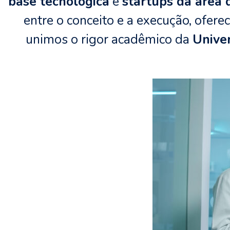
base tecnológica
e
startups da área 
entre o conceito e a execução, ofer
unimos o rigor acadêmico da
Unive