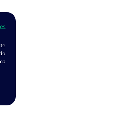
ses
te
 do
uma