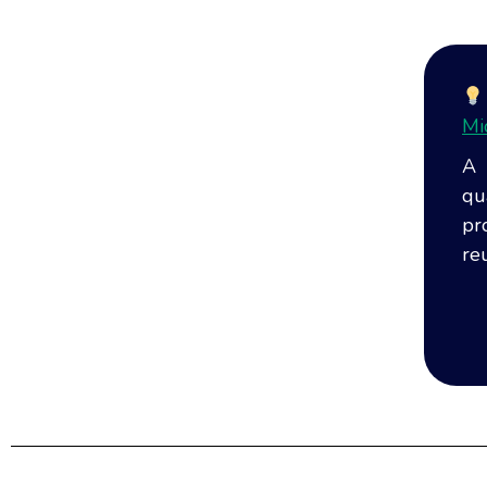
Mi
A 
qu
pr
re