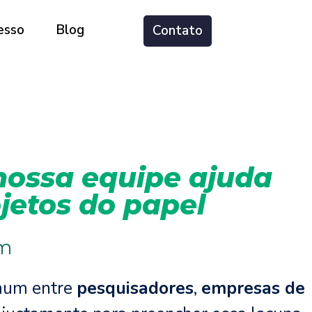
esso
Blog
Contato
 nossa equipe ajuda
ojetos do papel
pm
omum entre
pesquisadores
,
empresas de