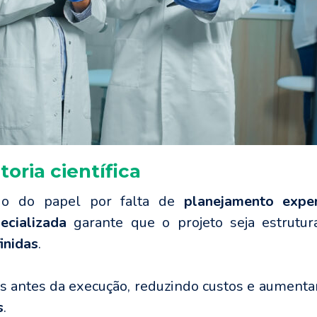
oria científica
ndo do papel por falta de
planejamento expe
pecializada
garante que o projeto seja estrutu
inidas
.
uais antes da execução, reduzindo custos e aumen
s
.