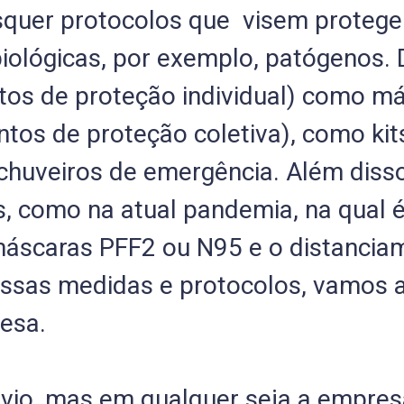
squer protocolos que visem protege
iológicas, por exemplo, patógenos.
os de proteção individual) como más
os de proteção coletiva), como kits
e chuveiros de emergência. Além dis
s, como na atual pandemia, na qual 
 máscaras PFF2 ou N95 e o distanci
essas medidas e protocolos, vamos a
esa.
bvio, mas em qualquer seja a empre