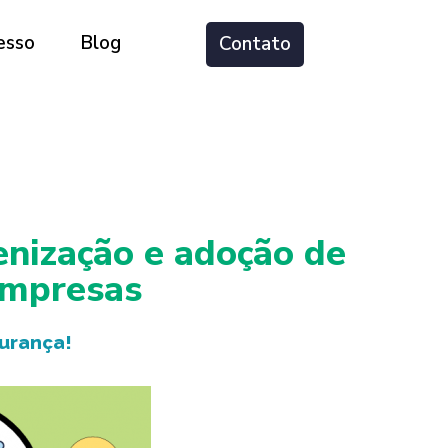
esso
Blog
Contato
ienização e adoção de
empresas
gurança!