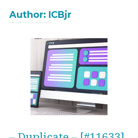
Author:
ICBjr
– Duplicate – [#11633]