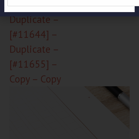
[#11633] –
Email
*
Duplicate –
[#11644] –
Duplicate –
[#11655] –
Copy – Copy