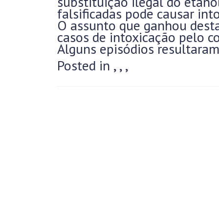
substituição ilegal do etan
falsificadas pode causar int
O assunto que ganhou desta
casos de intoxicação pelo co
Alguns episódios resultara
Posted in
,
,
,