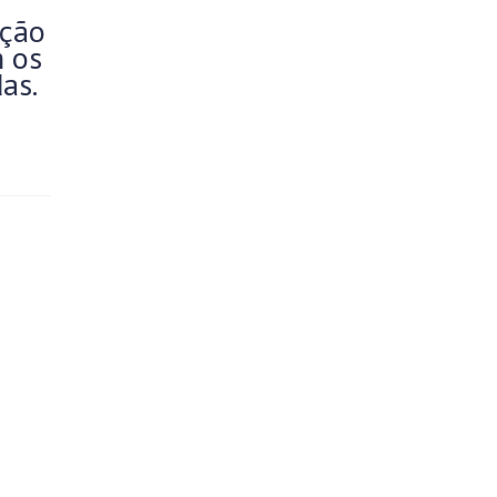
ução
m os
as.