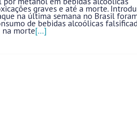
ol por metanol em bebidas alcoólicas
oxicações graves e até a morte. Introd
que na última semana no Brasil fora
nsumo de bebidas alcoólicas falsificad
m na morte
[…]