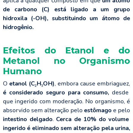
aplica a qualquer composto em que
um átomo
de carbono (C) está ligado a um grupo
hidroxila (-OH), substituindo um átomo de
hidrogênio.
Efeitos do Etanol e do
Metanol no Organismo
Humano
O
etanol (C₂H₅OH)
, embora cause embriaguez,
é considerado seguro para consumo,
desde
que ingerido com moderação. No organismo, é
absorvido sem alteração pelo
estômago
e pelo
intestino delgado
.
Cerca de 10% do volume
ingerido é eliminado sem alteração pela urina,