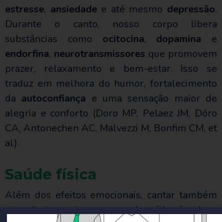
estresse
,
ansiedade
e até mesmo
depressão
.
Durante o canto, nosso corpo libera
substâncias como
ocitocina
,
dopamina
e
endorfina
,
neurotransmissores
que promovem
prazer, relaxamento e bem-estar. Isso se
traduz em melhora do humor, fortalecimento
da
autoconfiança
e uma sensação maior de
alegria e conforto (Doro MP, Pelaez JM, Dóro
CA, Antonechen AC, Malvezzi M, Bonfim CM, et
al).
Saúde física
Além dos efeitos emocionais, cantar também
atua diretamente no corpo. A prática funciona