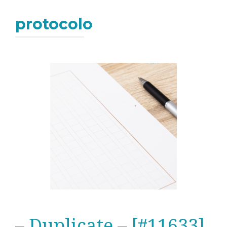
protocolo
– Duplicate – [#11633]