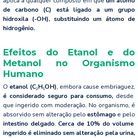
aplica a qualquer composto em que
um átomo
de carbono (C) está ligado a um grupo
hidroxila (-OH), substituindo um átomo de
hidrogênio.
Efeitos do Etanol e do
Metanol no Organismo
Humano
O
etanol (C₂H₅OH)
, embora cause embriaguez,
é considerado seguro para consumo,
desde
que ingerido com moderação. No organismo, é
absorvido sem alteração pelo
estômago
e pelo
intestino delgado
.
Cerca de 10% do volume
ingerido é eliminado sem alteração pela urina,