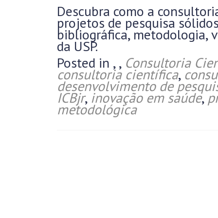
Descubra como a consultoria
projetos de pesquisa sólido
bibliográfica, metodologia, 
da USP.
Posted in
,
,
Consultoria Cien
consultoria científica
,
consu
desenvolvimento de pesqui
ICBjr
,
inovação em saúde
,
p
metodológica