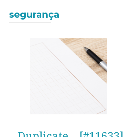
segurança
– Duplicate – [#11633]