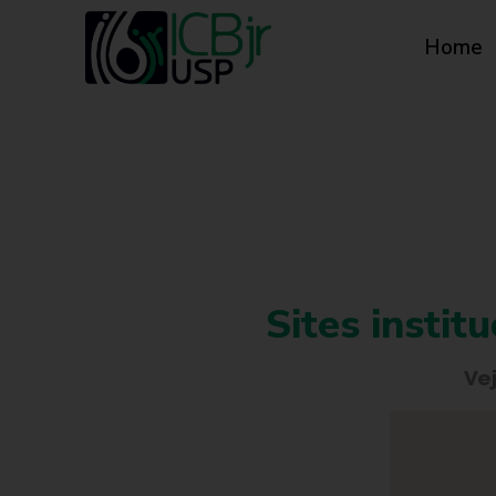
Home
Sites instit
Ve