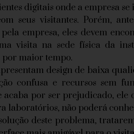
tes digitais onde a empresa se in
m seus visitantes. Porém, ante
s pela empresa, eles devem enc
ma visita na sede física da i
i por maior tempo.
resentam design de baixa qualid
ção confusa e recursos sem fun
 acaba por ser prejudicado, ele 
ra laboratórios, não poderá conhe
ção deste problema, tratarem
erface mais amigável para o visita