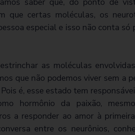
samos saber que, do ponto de vis
em que certas moléculas, os neur
ssoa especial e isso não conta só
strinchar as moléculas envolvidas
imos que não podemos viver sem a p
 Pois é, esse estado tem responsáv
o como hormônio da paixão, mes
ros a responder ao amor à primeira
onversa entre os neurônios, conh