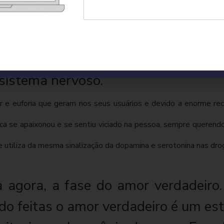
molécula da felicidade, relacionad
pensamentos obsessivos e do sonhar
m comum? Tanto a dopamina quanto 
 sistema nervoso.
ar e euforia que geram nos seus usuários e devido a enorme r
 se apaixonou e se sentiu viciado na pessoa, sempre querendo
 utiliza da mesma sinalização da dopamina e serotonina nas dro
 agora, a fase do amor verdadeiro
do feitas o amor verdadeiro é um es