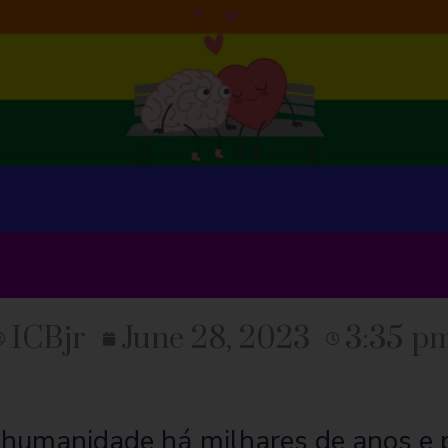
ICBjr
June 28, 2023
3:35 p
a humanidade há milhares de anos e 