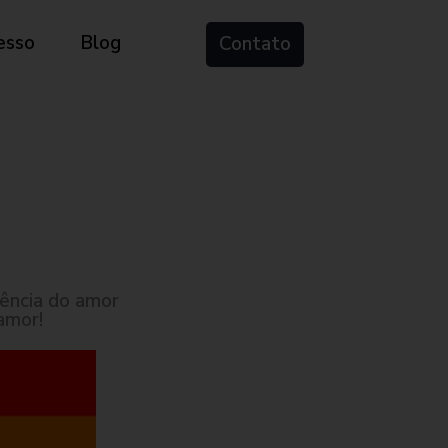
esso
Blog
Contato
ência do amor
amor!