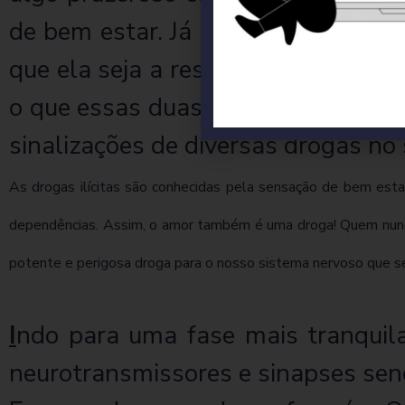
de bem estar. Já a serotonina é a 
que ela seja a responsável pelos 
o que essas duas moléculas têm e
sinalizações de diversas drogas no
As drogas ilícitas são conhecidas pela sensação de bem est
dependências. Assim, o amor também é uma droga! Quem nunca
potente e perigosa droga para o nosso sistema nervoso que se
I
ndo para uma fase mais tranquila
neurotransmissores e sinapses sen