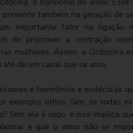
itocina, o hormônio do amor. Esse 
tá presente também na geração de s
 um importante fator na ligação 
m de promover a contração uter
 nas mulheres. Assim, a Ocitocina 
 até de um casal que se ama.
issores e hormônios e moléculas q
por exemplo, olhos. Sim, se todas 
? Sim, ele é cego, e isso implica q
aixonar e que o amor não se impor