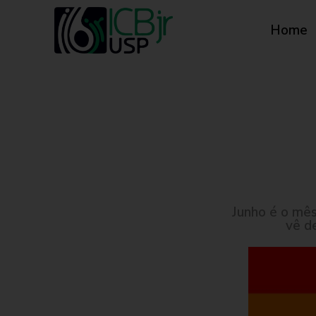
Home
Junho é o mê
vê d