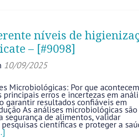
erente níveis de higieniza
icate – [#9098]
n
10/09/2025
ses Microbiológicas: Por que acontecem
principais erros e incertezas em anál
o garantir resultados confiáveis em
odução As análises microbiológicas são
a segurança de alimentos, validar
r pesquisas científicas e proteger a sa
…]