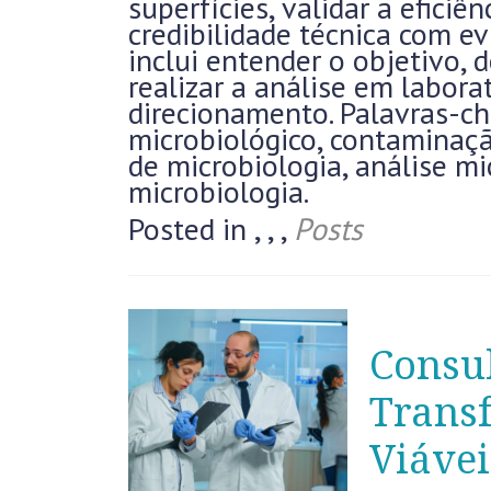
superfícies, validar a efici
credibilidade técnica com ev
inclui entender o objetivo, d
realizar a análise em labora
direcionamento. Palavras-ch
microbiológico, contaminação
de microbiologia, análise mi
microbiologia.
Posted in
,
,
,
Posts
Consul
Transf
Viávei