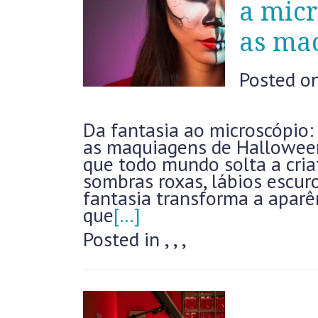
a micr
as ma
Posted o
Da fantasia ao microscópio:
as maquiagens de Hallowee
que todo mundo solta a cri
sombras roxas, lábios escuro
fantasia transforma a aparê
que
[…]
Posted in
,
,
,