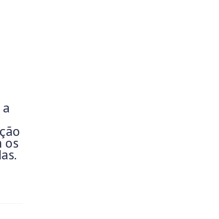
 a
ução
m os
as.