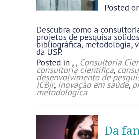
Posted o
Descubra como a consultoria
projetos de pesquisa sólido
bibliográfica, metodologia, 
da USP.
Posted in
,
,
Consultoria Cien
consultoria científica
,
consu
desenvolvimento de pesqui
ICBjr
,
inovação em saúde
,
p
metodológica
Da fan