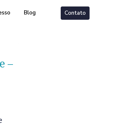
esso
Blog
Contato
e –
e