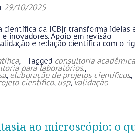
n
29/10/2025
 científica da ICBjr transforma ideias
s e inovadores. Apoio em revisão
validação e redação científica com o ri
tífica
,
Tagged
consultoria acadêmic
ltoria para laboratórios.
,
sa
,
elaboração de projetos científicos
,
rojeto científico
,
usp
,
validação
tasia ao microscópio: o q