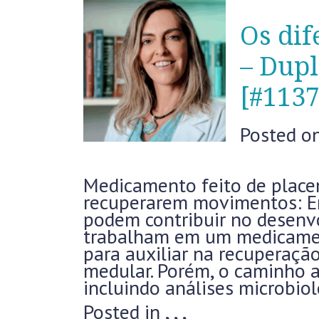
Os dif
– Dupl
[#1137
Posted o
Medicamento feito de placen
recuperarem movimentos: En
podem contribuir no desenv
trabalham em um medicamen
para auxiliar na recuperaç
medular. Porém, o caminho at
incluindo análises microbiol
Posted in
,
,
,