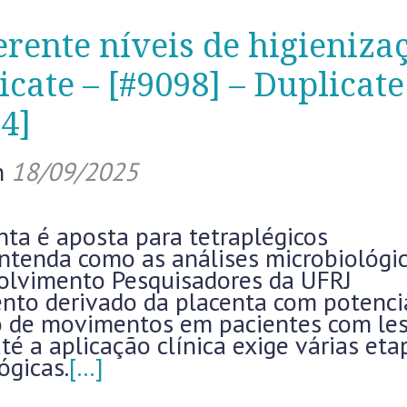
erente níveis de higieniza
icate – [#9098] – Duplicate
4]
n
18/09/2025
ta é aposta para tetraplégicos
tenda como as análises microbiológi
olvimento Pesquisadores da UFRJ
to derivado da placenta com potenci
ão de movimentos em pacientes com le
é a aplicação clínica exige várias eta
ógicas.
[…]