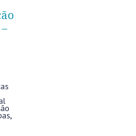
ção
 –
cas
al
são
pas,