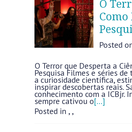
O Terr
Como F
Pesqu
Posted o
O Terror que Desperta a Ciê
Pesquisa Filmes e séries de
a curiosidade científica, e
inspirar descobertas reais.
conhecimento com a ICBjr. I
sempre cativou o
[…]
Posted in
,
,