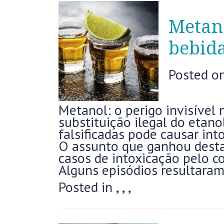
Metano
bebida
Posted o
Metanol: o perigo invisível
substituição ilegal do etan
falsificadas pode causar int
O assunto que ganhou desta
casos de intoxicação pelo co
Alguns episódios resultara
Posted in
,
,
,