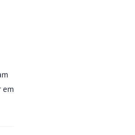
:
tam
r em