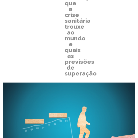
que
a
crise
sanitária
trouxe
ao
mundo
e
quais
as
previsões
de
superação